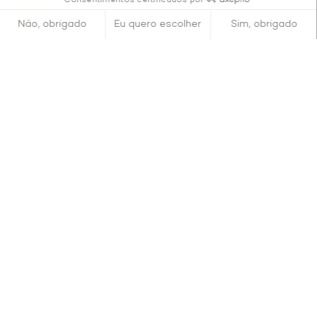
Consentimentos certificados por
Não, obrigado
Eu quero escolher
Sim, obrigado
Axeptio consent
Plataforma de Gestão de Consentimento: Personalize suas op
Nossa plataforma permite que você personalize e gerencie sua